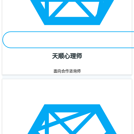
天顺心理师
面向合作咨询师