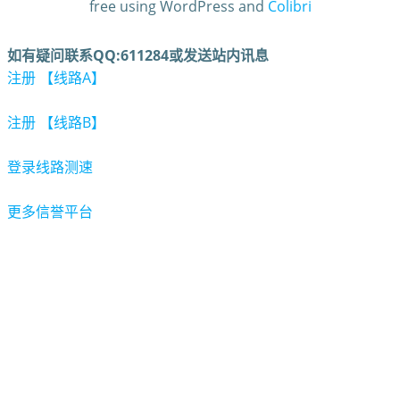
free using WordPress and
Colibri
如有疑问联系QQ:611284或发送站内讯息
注册 【线路A】
注册 【线路B】
登录线路测速
更多信誉平台