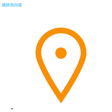
跳转到内容