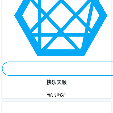
快乐天顺
面向行业客户