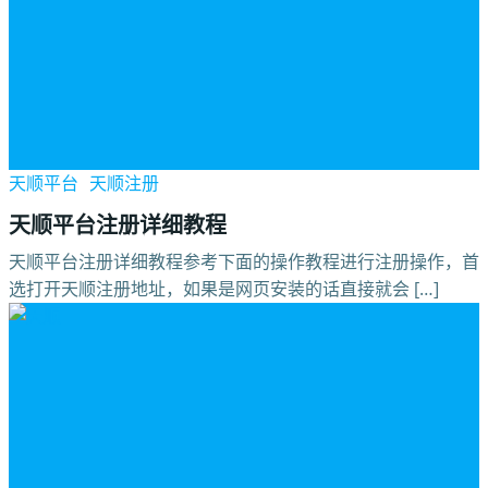
天顺平台
天顺注册
天顺平台注册详细教程
天顺平台注册详细教程参考下面的操作教程进行注册操作，首
选打开天顺注册地址，如果是网页安装的话直接就会 […]